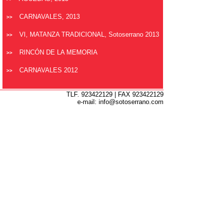
CARNAVALES, 2013
>>
VI, MATANZA TRADICIONAL, Sotoserrano 2013
>>
RINCÓN DE LA MEMORIA
>>
CARNAVALES 2012
>>
TLF. 923422129 | FAX 923422129
e-mail: info@sotoserrano.com